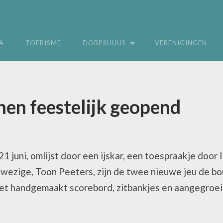
A
TOERISME
DORPSHUUS
VERENIGINGEN
nen feestelijk geopend
1 juni, omlijst door een ijskar, een toespraakje door
wezige, Toon Peeters, zijn de twee nieuwe jeu de bo
 met handgemaakt scorebord, zitbankjes en aangegroe