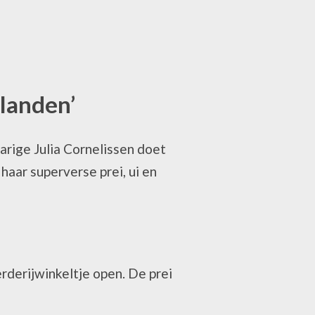
elanden’
jarige Julia Cornelissen doet
haar superverse prei, ui en
erderijwinkeltje open. De prei