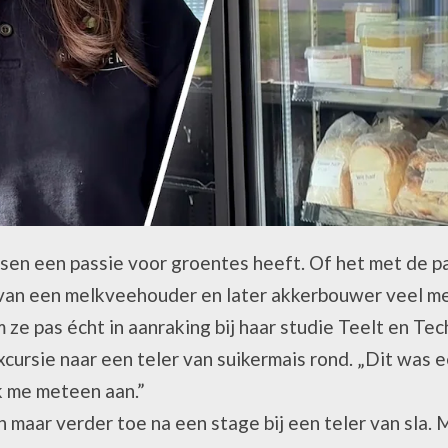
ssen een passie voor groentes heeft. Of het met de 
r van een melkveehouder en later akkerbouwer veel m
e pas écht in aanraking bij haar studie Teelt en Tech
xcursie naar een teler van suikermais rond. „Dit was 
ak me meteen aan.”
aar verder toe na een stage bij een teler van sla. Ma