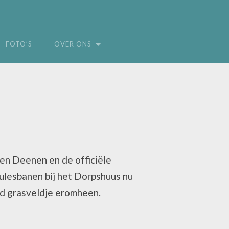
FOTO’S
OVER ONS
 Ien Deenen en de officiële
ulesbanen bij het Dorpshuus nu
id grasveldje eromheen.