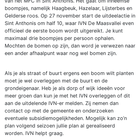
van het MFC in Sint Anthonis. Het gaat om inheemse
boompjes, namelijk Haagbeuk, Hazelaar, Lijsterbes en
Gelderse roos. Op 27 november start de uitdeelactie in
Sint Anthonis om half 10, waar IVN De Maasvallei even
officieel de eerste boom wordt uitgereikt. Je kunt
maximaal drie boompjes per persoon ophalen.
Mochten de bomen op zijn, dan word je verwezen naar
een ander afhaalpunt waar nog wel bomen zijn.
Als je als straat of buurt ergens een boom wilt planten
moet je wel overleggen met de buurt en de
grondeigenaar. Heb je als dorp of wijk ideeën voor
meer groen dan kun je met het IVN overleggen of dit
aan de uitdelende IVN-er melden. Zij nemen dan
contact op met de gemeente en onderzoeken
eventuele subsidiemogelijkheden. Mogelijk kan zo’n
plan volgend seizoen jullie plan al gerealiseerd
worden. IVN helpt graag.