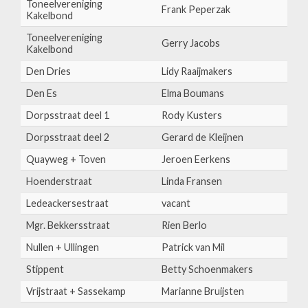
Toneelvereniging
Frank Peperzak
Kakelbond
Toneelvereniging
Gerry Jacobs
Kakelbond
Den Dries
Lidy Raaijmakers
Den Es
Elma Boumans
Dorpsstraat deel 1
Rody Kusters
Dorpsstraat deel 2
Gerard de Kleijnen
Quayweg + Toven
Jeroen Eerkens
Hoenderstraat
Linda Fransen
Ledeackersestraat
vacant
Mgr. Bekkersstraat
Rien Berlo
Nullen + Ullingen
Patrick van Mil
Stippent
Betty Schoenmakers
Vrijstraat + Sassekamp
Marianne Bruijsten